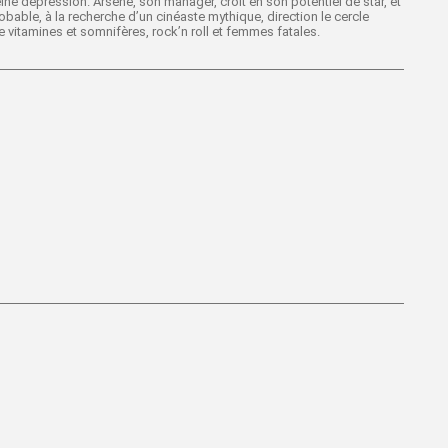
ne dépression. Arsène, son manager, croit en son potentiel de star, et
bable, à la recherche d’un cinéaste mythique, direction le cercle
vitamines et somnifères, rock’n roll et femmes fatales.