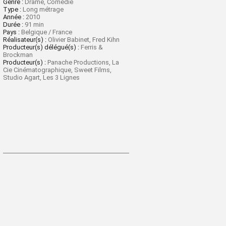
Genre :
Drame, Comédie
Type :
Long métrage
Année :
2010
Durée :
91 min
Pays :
Belgique / France
Réalisateur(s) :
Olivier Babinet, Fred Kihn
Producteur(s) délégué(s) :
Ferris &
Brockman
Producteur(s) :
Panache Productions, La
Cie Cinématographique, Sweet Films,
Studio Agart, Les 3 Lignes